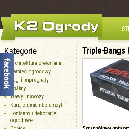
ST
Triple-Bangs
Kategorie
Architektura drewniana
Kamień ogrodowy
Fugi i impregnaty
Rośliny
Trawy i nawozy
Kora, ziemia i keramzyt
Fontanny i dekoracje
ogrodowe
Donice
Szczegółowy opis pr