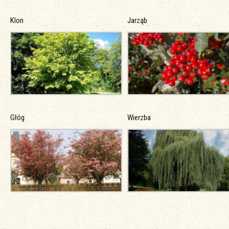
Klon
Jarząb
Głóg
Wierzba