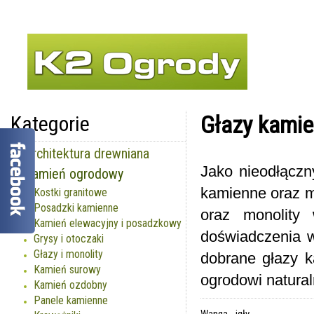
ST
Głazy kamie
Kategorie
Architektura drewniana
Jako nieodłączn
Kamień ogrodowy
kamienne oraz m
Kostki granitowe
Posadzki kamienne
oraz monolity 
Kamień elewacyjny i posadzkowy
doświadczenia w
Grysy i otoczaki
Głazy i monolity
dobrane głazy 
Kamień surowy
ogrodowi natural
Kamień ozdobny
Panele kamienne