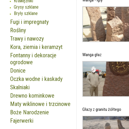
Wanga - igły
Krawężniki
Grysy szklane
Bryły szklane
Fugi i impregnaty
Rośliny
Trawy i nawozy
Kora, ziemia i keramzyt
Fontanny i dekoracje
Wanga głaz
ogrodowe
Donice
Oczka wodne i kaskady
Skalniaki
Drewno kominkowe
Maty wiklinowe i trzcinowe
Głazy z granitu żółtego
Boże Narodzenie
Fajerwerki