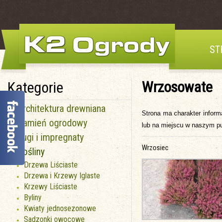
ST
Wrzosowate
Kategorie
Architektura drewniana
Strona ma charakter inform
Kamień ogrodowy
lub na miejscu w naszym p
Fugi i impregnaty
Wrzosiec
Rośliny
Drzewa Liściaste
Drzewa i Krzewy Iglaste
Krzewy Liściaste
Byliny
Kwiaty jednosezonowe
Sadzonki owocowe