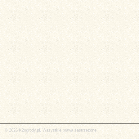
© 2026 K2ogrody.pl. Wszystkie prawa zastrzeżone.