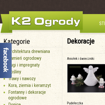
ST
Dekoracje
Kategorie
Architektura drewniana
Kamień ogrodowy
Aniołek i świeczniki
Fugi i impregnaty
Rośliny
Trawy i nawozy
Kora, ziemia i keramzyt
Fontanny i dekoracje
ogrodowe
Pudełeczka
Donice