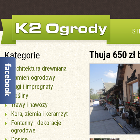
ST
Thuja 650 zł 
Kategorie
Architektura drewniana
Kamień ogrodowy
Fugi i impregnaty
Rośliny
Trawy i nawozy
Kora, ziemia i keramzyt
Fontanny i dekoracje
ogrodowe
Donice