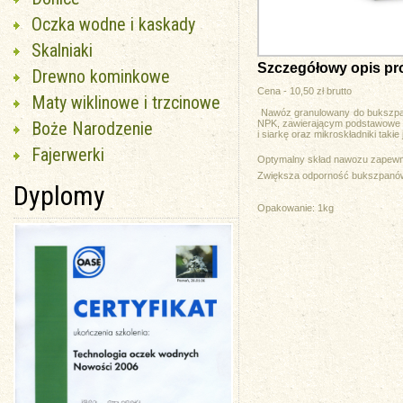
Oczka wodne i kaskady
Skalniaki
Szczegółowy opis pr
Drewno kominkowe
Cena - 10,50 zł brutto
Maty wiklinowe i trzcinowe
Nawóz granulowany do bukszpa
Boże Narodzenie
NPK, zawierającym podstawowe s
i siarkę oraz mikroskładniki takie
Fajerwerki
Optymalny skład nawozu zapewni
Zwiększa odporność bukszpanów
Dyplomy
Opakowanie: 1kg