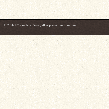
© 2026 K2ogrody.pl. Wszystkie prawa zastrzeżone.