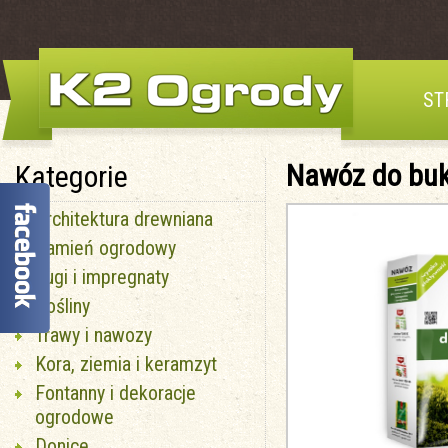
ST
Nawóz do buk
Kategorie
Architektura drewniana
Kamień ogrodowy
Fugi i impregnaty
Rośliny
Trawy i nawozy
Kora, ziemia i keramzyt
Fontanny i dekoracje
ogrodowe
Donice