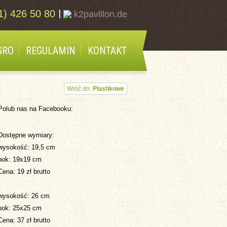
|
1) 426 50 80
k2pavillon.de
GRO
REGULAMIN
KONTAKT
Wróć do:
Plastikowe
Polub nas na Facebooku:
Dostępne wymiary:
wysokość: 19,5 cm
bok: 19x19 cm
Cena: 19 zł brutto
wysokość: 26 cm
bok: 25x25 cm
Cena: 37 zł brutto