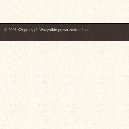
© 2026 K2ogrody.pl. Wszystkie prawa zastrzeżone.