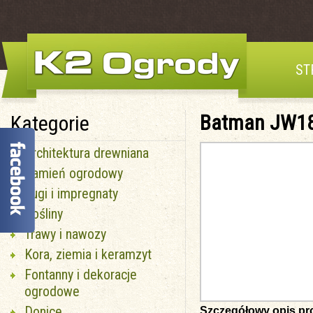
ST
Batman JW1
Kategorie
Architektura drewniana
Kamień ogrodowy
Fugi i impregnaty
Rośliny
Trawy i nawozy
Kora, ziemia i keramzyt
Fontanny i dekoracje
ogrodowe
Donice
Szczegółowy opis pr