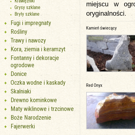
Krawężniki
miejscu w ogr
Grysy szklane
oryginalności.
Bryły szklane
Fugi i impregnaty
Kamień świecący
Rośliny
Trawy i nawozy
Kora, ziemia i keramzyt
Fontanny i dekoracje
ogrodowe
Donice
Oczka wodne i kaskady
Red Onyx
Skalniaki
Drewno kominkowe
Maty wiklinowe i trzcinowe
Boże Narodzenie
Fajerwerki