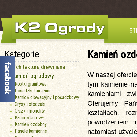
ST
Kamień ozd
Kategorie
Architektura drewniana
W naszej oferci
Kamień ogrodowy
tym kamienie na
Kostki granitowe
Posadzki kamienne
kamieniami zwi
Kamień elewacyjny i posadzkowy
Oferujemy Pa
Grysy i otoczaki
Głazy i monolity
kształtach, ro
Kamień surowy
powodzeniem m
Kamień ozdobny
natomiast użyci
Panele kamienne