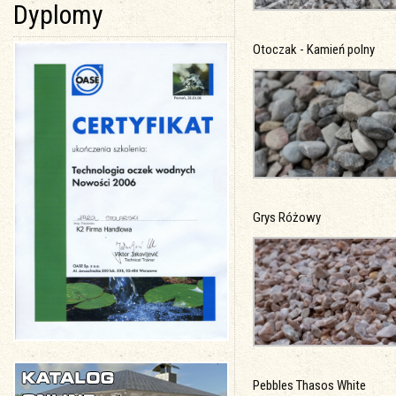
Dyplomy
Otoczak - Kamień polny
Grys Różowy
Pebbles Thasos White