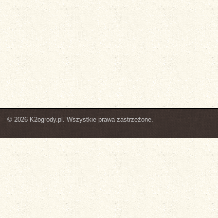
© 2026 K2ogrody.pl. Wszystkie prawa zastrzeżone.