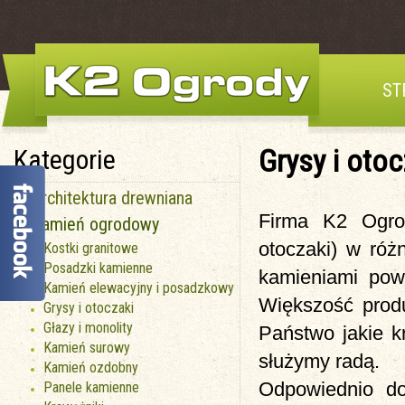
ST
Grysy i otoc
Kategorie
Architektura drewniana
Firma K2 Ogrod
Kamień ogrodowy
otoczaki) w róż
Kostki granitowe
Posadzki kamienne
kamieniami pow
Kamień elewacyjny i posadzkowy
Większość produ
Grysy i otoczaki
Głazy i monolity
Państwo jakie k
Kamień surowy
służymy radą.
Kamień ozdobny
Odpowiednio do
Panele kamienne