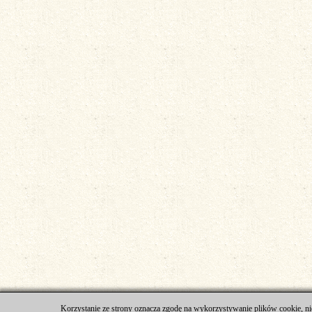
Korzystanie ze strony oznacza zgodę na wykorzystywanie plików cookie, ni