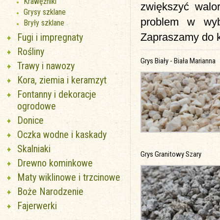
Krawężniki
zwiększyć walo
Grysy szklane
problem w wyb
Bryły szklane
Zapraszamy do k
Fugi i impregnaty
Rośliny
Grys Biały - Biała Marianna
Trawy i nawozy
Kora, ziemia i keramzyt
Fontanny i dekoracje
ogrodowe
Donice
Oczka wodne i kaskady
Skalniaki
Grys Granitowy Szary
Drewno kominkowe
Maty wiklinowe i trzcinowe
Boże Narodzenie
Fajerwerki